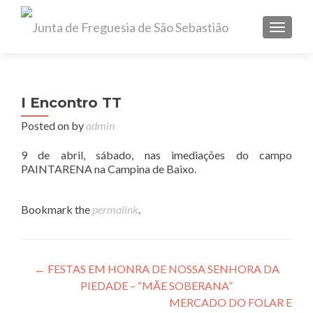
TOGGL
I Encontro TT
Posted on
by
admin
9 de abril, sábado, nas imediações do campo
PAINTARENA na Campina de Baixo.
Bookmark the
permalink
.
Post navigation
←
FESTAS EM HONRA DE NOSSA SENHORA DA
PIEDADE – “MÃE SOBERANA”
MERCADO DO FOLAR E