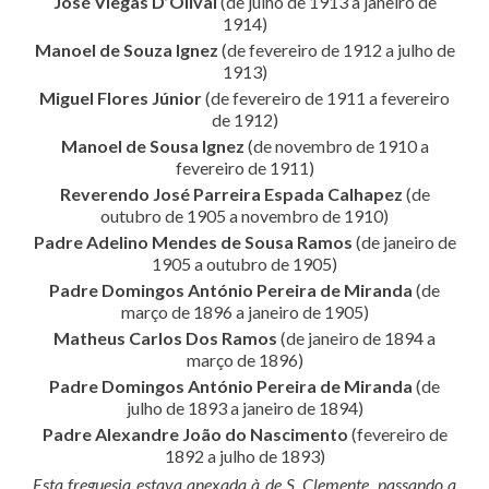
José Viegas D’Olival
(de julho de 1913 a janeiro de
1914)
Manoel de Souza Ignez
(de fevereiro de 1912 a julho de
1913)
Miguel Flores Júnior
(de fevereiro de 1911 a fevereiro
de 1912)
Manoel de Sousa Ignez
(de novembro de 1910 a
fevereiro de 1911)
Reverendo José Parreira Espada Calhapez
(de
outubro de 1905 a novembro de 1910)
Padre Adelino Mendes de Sousa Ramos
(de janeiro de
1905 a outubro de 1905)
Padre Domingos António Pereira de Miranda
(de
março de 1896 a janeiro de 1905)
Matheus Carlos Dos Ramos
(de janeiro de 1894 a
março de 1896)
Padre Domingos António Pereira de Miranda
(de
julho de 1893 a janeiro de 1894)
Padre Alexandre João do Nascimento
(fevereiro de
1892 a julho de 1893)
Esta freguesia estava anexada à de S. Clemente, passando a